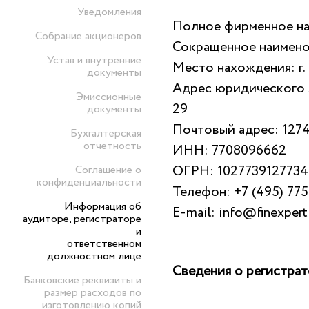
Уведомления
Полное фирменное на
Собрание акционеров
Сокращенное наимен
Устав и внутренние
Место нахождения: г.
документы
Адрес юридического ли
Эмиссионные
29
документы
Почтовый адрес: 127473
Бухгалтерская
отчетность
ИНН: 7708096662
Соглашение о
ОГРН: 1027739127734
конфиденциальности
Телефон: +7 (495) 77
Информация об
E-mail: info@finexperti
аудиторе, регистраторе
и
ответственном
должностном лице
Сведения о регистрат
Банковские реквизиты и
размер расходов по
изготовлению копий