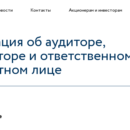
вости
Контакты
Акционерам и инвесторам
ия об аудиторе,
торе и ответственно
тном лице
е